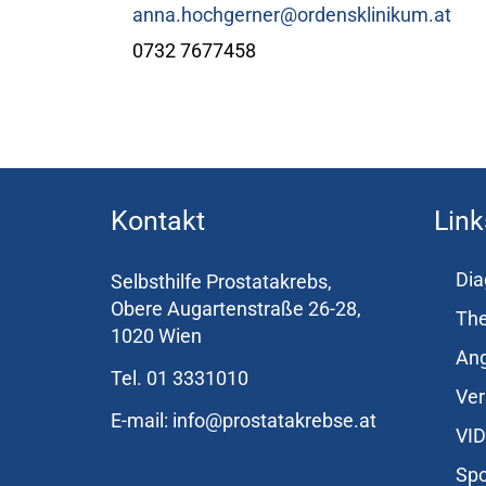
anna.hochgerner@ordensklinikum.at
0732 7677458
Kontakt
Link
Dia
Selbsthilfe Prostatakrebs,
Obere Augartenstraße 26-28,
The
1020 Wien
Ang
Tel. 01 3331010
Ver
E-mail: info@prostatakrebse.at
VI
Sp