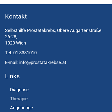
h
Kontakt
e
n
Selbsthilfe Prostatakrebs, Obere Augartenstraße
n
26-28,
1020 Wien
a
Tel. 01 3331010
c
h
E-mail: info@prostatakrebse.at
:
Links
Diagnose
Therapie
Angehörige