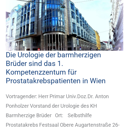
Die Urologie der barmherzigen
Die
Brüder sind das 1.
Urologie
Kompetenzzentum für
der
Prostatakrebspatienten in Wien
barmherzigen
Brüder
Vortragender: Herr Primar Univ.Doz.Dr. Anton
sind
Ponholzer Vorstand der Urologie des KH
das
Barmherzige Brüder Ort: Selbsthilfe
1.
Prostatakrebs Festsaal Obere Augartenstraße 26-