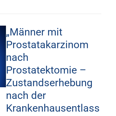
„Männer mit
„Männer
mit
Prostatakarzinom
Prostatakarzinom
nach
nach
Prostatektomie
Prostatektomie –
–
Zustandserhebung
Zustandserhebung
nach
nach der
der
Krankenhausentlass
Krankenhausentlassung“