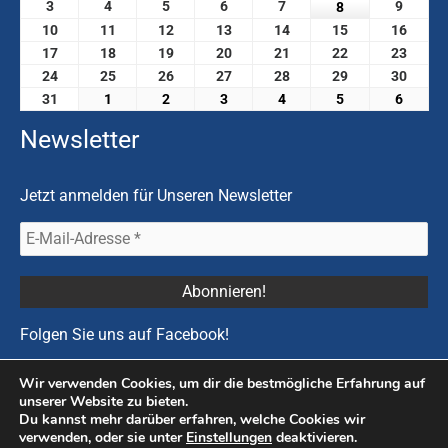
3
4
5
6
7
9
8
10
11
12
13
14
15
16
17
18
19
20
21
22
23
24
25
26
27
28
29
30
31
1
2
3
4
5
6
Newsletter
Jetzt anmelden für Unseren Newsletter
Folgen Sie uns auf
Facebook
!
Wir verwenden Cookies, um dir die bestmögliche Erfahrung auf
unserer Website zu bieten.
Du kannst mehr darüber erfahren, welche Cookies wir
Copyright © 2026 Prostatakrebs |
Impressum
|
Datenschutzerklärung &
verwenden, oder sie unter
Einstellungen
deaktivieren.
Cookies