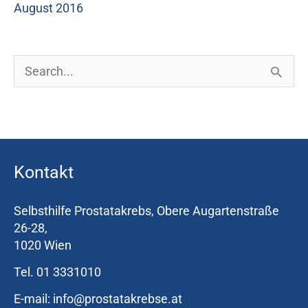
August 2016
S
u
c
h
Kontakt
e
n
Selbsthilfe Prostatakrebs, Obere Augartenstraße
n
26-28,
1020 Wien
a
Tel. 01 3331010
c
h
E-mail: info@prostatakrebse.at