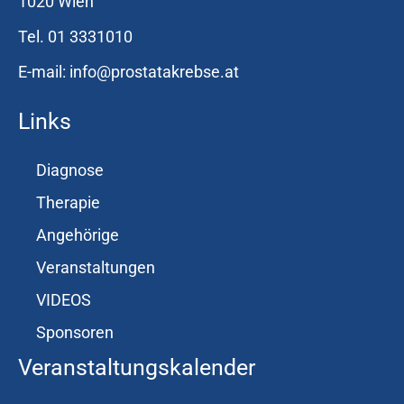
1020 Wien
a
Tel. 01 3331010
c
h
E-mail: info@prostatakrebse.at
:
Links
Diagnose
Therapie
Angehörige
Veranstaltungen
VIDEOS
Sponsoren
Veranstaltungskalender