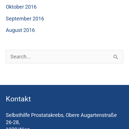
Oktober 2016
September 2016
August 2016
S
u
c
h
Kontakt
e
n
Selbsthilfe Prostatakrebs, Obere Augartenstraße
n
26-28,