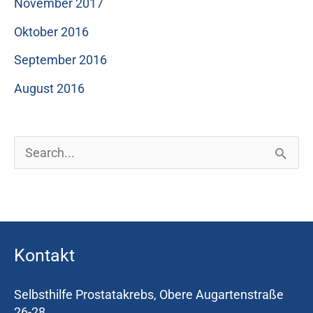
November 2017
Oktober 2016
September 2016
August 2016
S
u
c
h
Kontakt
e
n
Selbsthilfe Prostatakrebs, Obere Augartenstraße
n
26-28,