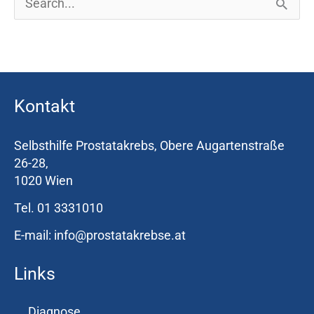
S
u
c
h
Kontakt
e
n
Selbsthilfe Prostatakrebs, Obere Augartenstraße
n
26-28,
1020 Wien
a
Tel. 01 3331010
c
h
E-mail: info@prostatakrebse.at
:
Links
Diagnose