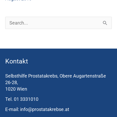
S
u
c
h
Kontakt
e
n
Selbsthilfe Prostatakrebs, Obere Augartenstraße
n
26-28,
1020 Wien
a
Tel. 01 3331010
c
h
E-mail: info@prostatakrebse.at