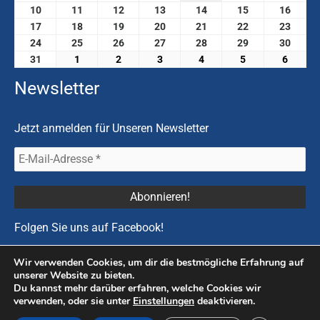
10
11
12
13
14
15
16
17
18
19
20
21
22
23
24
25
26
27
28
29
30
31
1
2
3
4
5
6
Newsletter
Jetzt anmelden für Unseren Newsletter
Folgen Sie uns auf
Facebook
!
Wir verwenden Cookies, um dir die bestmögliche Erfahrung auf
unserer Website zu bieten.
Du kannst mehr darüber erfahren, welche Cookies wir
Copyright © 2026 Prostatakrebs |
Impressum
|
Datenschutzerklärung &
verwenden, oder sie unter
Einstellungen
deaktivieren.
Cookies